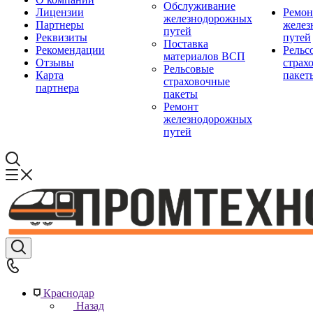
Обслуживание
Лицензии
Ремон
железнодорожных
Партнеры
желез
путей
Реквизиты
путей
Поставка
Рекомендации
Рельс
материалов ВСП
Отзывы
страх
Рельсовые
Карта
пакет
страховочные
партнера
пакеты
Ремонт
железнодорожных
путей
Краснодар
Назад