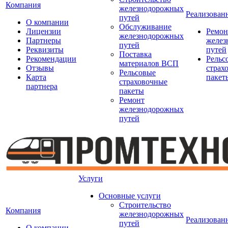
Компания
железнодорожных
Реализован
путей
О компании
Обслуживание
Лицензии
Ремон
железнодорожных
Партнеры
желез
путей
Реквизиты
путей
Поставка
Рекомендации
Рельс
материалов ВСП
Отзывы
страх
Рельсовые
Карта
пакет
страховочные
партнера
пакеты
Ремонт
железнодорожных
путей
Услуги
Основные услуги
Строительство
Компания
железнодорожных
Реализован
путей
О компании