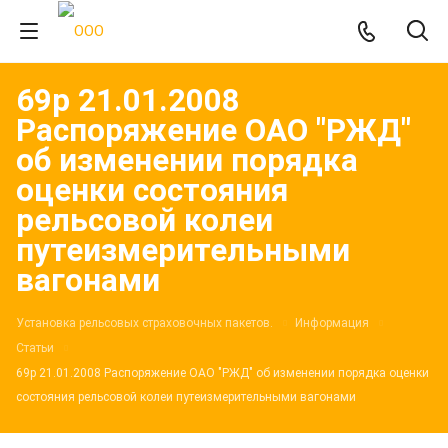
69р 21.01.2008
Распоряжение ОАО "РЖД"
об изменении порядка
оценки состояния
рельсовой колеи
путеизмерительными
вагонами
Установка рельсовых страховочных пакетов.
Информация
Статьи
69р 21.01.2008 Распоряжение ОАО "РЖД" об изменении порядка оценки
состояния рельсовой колеи путеизмерительными вагонами