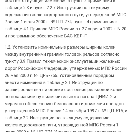
соответствующие изменения в пункт 2 примечания к
таблице 2.3 и пункт 2.2.7 Инструкции по текущему
содержанию железнодорожного пути, утвержденной МПС
России 1 июля 2000 г. № ЦП-774, пункт 4 примечания к
таблице 4.1 Приказа МПС России от 27 апреля 2002 г. N 20
и программное обеспечение БАС КВЛ-П.
1.2. Установить номинальные размеры ширины колеи
между внутренними гранями головок рельсов согласно
пункту 3.9 Правил технической эксплуатации железных
дорог Российской Федерации, утвержденных МПС России
26 мая 2000 г. № ЦРБ-756. Установленным порядком
внести изменения в таблицу 2.1 Инструкции по
расшифровке лент и оценке состояния рельсовой колеи
по показаниям путеизмерительного вагона ЦНИИ-2 и
мерам по обеспечению безопасности движения поездов,
утвержденной МПС России 14 октября 1997 г. № ЦП-515, и
таблицу 2.2 Инструкции по текущему содержанию
железнодорожного пути, утвержденной МПС России 1
июля 2000 г. № ЦП-774. Указанные таблицы изложить в