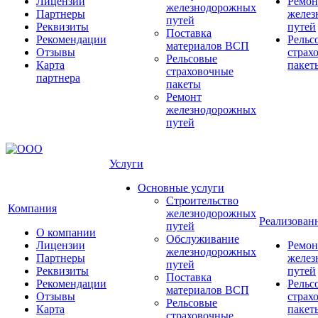
Лицензии
Ремон
железнодорожных
Партнеры
желез
путей
Реквизиты
путей
Поставка
Рекомендации
Рельс
материалов ВСП
Отзывы
страх
Рельсовые
Карта
пакет
страховочные
партнера
пакеты
Ремонт
железнодорожных
путей
Услуги
Основные услуги
Строительство
Компания
железнодорожных
Реализован
путей
О компании
Обслуживание
Лицензии
Ремон
железнодорожных
Партнеры
желез
путей
Реквизиты
путей
Поставка
Рекомендации
Рельс
материалов ВСП
Отзывы
страх
Рельсовые
Карта
пакет
страховочные