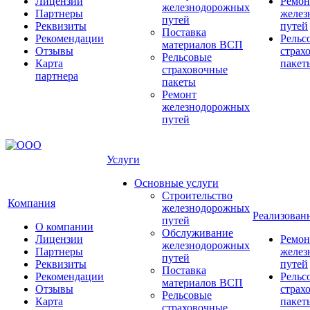
Лицензии
Ремон
железнодорожных
Партнеры
желез
путей
Реквизиты
путей
Поставка
Рекомендации
Рельс
материалов ВСП
Отзывы
страх
Рельсовые
Карта
пакет
страховочные
партнера
пакеты
Ремонт
железнодорожных
путей
Услуги
Основные услуги
Строительство
Компания
железнодорожных
Реализован
путей
О компании
Обслуживание
Лицензии
Ремон
железнодорожных
Партнеры
желез
путей
Реквизиты
путей
Поставка
Рекомендации
Рельс
материалов ВСП
Отзывы
страх
Рельсовые
Карта
пакет
страховочные