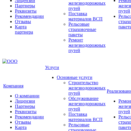
Лицензии
Ремон
железнодорожных
Партнеры
желез
путей
Реквизиты
путей
Поставка
Рекомендации
Рельс
материалов ВСП
Отзывы
страх
Рельсовые
Карта
пакет
страховочные
партнера
пакеты
Ремонт
железнодорожных
путей
Услуги
Основные услуги
Строительство
Компания
железнодорожных
Реализован
путей
О компании
Обслуживание
Лицензии
Ремон
железнодорожных
Партнеры
желез
путей
Реквизиты
путей
Поставка
Рекомендации
Рельс
материалов ВСП
Отзывы
страх
Рельсовые
Карта
пакет
страховочные