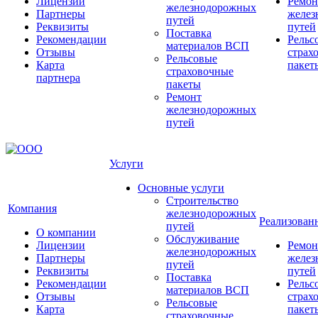
Лицензии
Ремон
железнодорожных
Партнеры
желез
путей
Реквизиты
путей
Поставка
Рекомендации
Рельс
материалов ВСП
Отзывы
страх
Рельсовые
Карта
пакет
страховочные
партнера
пакеты
Ремонт
железнодорожных
путей
Услуги
Основные услуги
Строительство
Компания
железнодорожных
Реализован
путей
О компании
Обслуживание
Лицензии
Ремон
железнодорожных
Партнеры
желез
путей
Реквизиты
путей
Поставка
Рекомендации
Рельс
материалов ВСП
Отзывы
страх
Рельсовые
Карта
пакет
страховочные