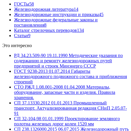
ГОСТы
58
Железнодорожная литература
14
Железнодорожные инструкции и приказы
45
Железнодорожные федеральные законы и
постановления
8
Каталог стрелочных переводов
134
Статьи
9
Это интересно
РД 34.23.509-90 19.11.1990 Методические указания по
содержанию и ремонту железнодорожных путей
предприятий и строек Минэнерго СССР
ГОСТ 9238-2013 01.07.2014 Габариты
железнодорожного подвижного состава и приближения
строений
СТО РЖД 1.08.001-2008 01.04.2008 Материалы,
оборудование, запасные части и изделия. Правила
хранения.
СП 37.13330.2012 01.01.2013 Промышленный
транспорт. Актуализированная редакция СНиП 2.05.07-
91
СП 32-104-98 01.01.1999 Проектирование земляного
полотна железных дорог колеи 1520 мм
СП 238.1326000.2015 06.07.2015 Железнодорожный путь