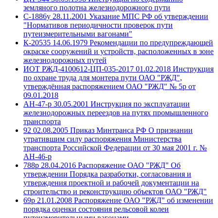
земляного полотна железнодорожного пути
С-1886у 28.11.2001 Указание МПС РФ об утверждении
"Нормативов периодичности проверок пути
путеизмерительными вагонами"
К-20535 14.06.1979 Рекомендации по предупреждающей
окраске сооружений и устройств, расположенных в зоне
железнодорожных путей
ИОТ РЖД-4100612-ЦП-035-2017 01.02.2018 Инструкция
по охране труда для монтера пути ОАО "РЖД",
утверждённая распоряжением ОАО "РЖД" № 5р от
09.01.2018
АН-47-р 30.05.2001 Инструкция по эксплуатации
железнодорожных переездов на путях промышленного
транспорта
92 02.08.2005 Приказ Минтранса РФ О признании
утратившим силу распоряжения Министерства
транспорта Российской Федерации от 30 мая 2001 г. №
АН-46-р
788р 28.04.2016 Распоряжение ОАО "РЖД" Об
утверждении Порядка разработки, согласования и
утверждения проектной и рабочей документации на
строительство и реконструкцию объектов ОАО "РЖД"
69р 21.01.2008 Распоряжение ОАО "РЖД" об изменении
порядка оценки состояния рельсовой колеи
путеизмерительными вагонами