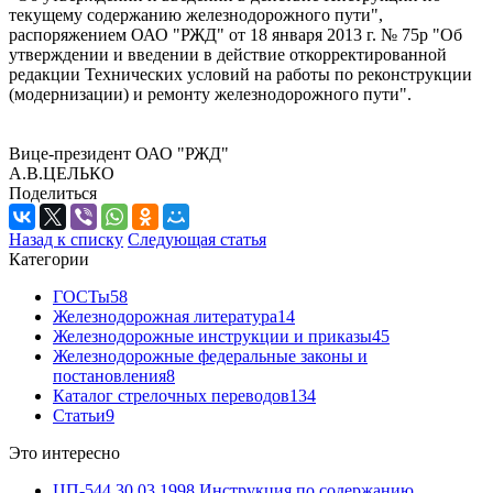
текущему содержанию железнодорожного пути",
распоряжением ОАО "РЖД" от 18 января 2013 г. № 75р "Об
утверждении и введении в действие откорректированной
редакции Технических условий на работы по реконструкции
(модернизации) и ремонту железнодорожного пути".
Вице-президент ОАО "РЖД"
А.В.ЦЕЛЬКО
Поделиться
Назад к списку
Следующая статья
Категории
ГОСТы
58
Железнодорожная литература
14
Железнодорожные инструкции и приказы
45
Железнодорожные федеральные законы и
постановления
8
Каталог стрелочных переводов
134
Статьи
9
Это интересно
ЦП-544 30.03.1998 Инструкция по содержанию