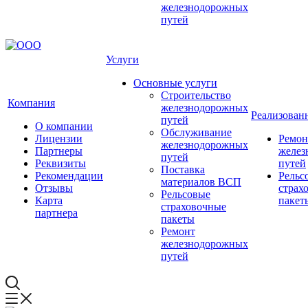
железнодорожных
путей
Услуги
Основные услуги
Строительство
Компания
железнодорожных
Реализован
путей
О компании
Обслуживание
Лицензии
Ремон
железнодорожных
Партнеры
желез
путей
Реквизиты
путей
Поставка
Рекомендации
Рельс
материалов ВСП
Отзывы
страх
Рельсовые
Карта
пакет
страховочные
партнера
пакеты
Ремонт
железнодорожных
путей