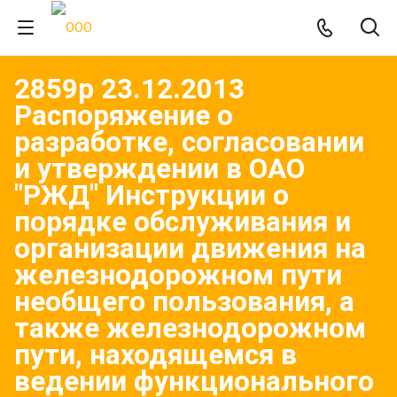
2859р 23.12.2013
Распоряжение о
разработке, согласовании
и утверждении в ОАО
"РЖД" Инструкции о
порядке обслуживания и
организации движения на
железнодорожном пути
необщего пользования, а
также железнодорожном
пути, находящемся в
ведении функционального