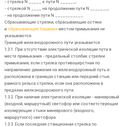
- стрелка N _____ к пути N ______,
- стрелкой N ____ на продолжении пути N _______,
- на продолжении пути N ___________.
Сбрасывающие стрелки, сбрасывающие остяки
и
сбрасывающие башмаки
местом примыкания не
указываются.
Границей железнодорожного пути указывается:
1.3.1. При отсутствии электрической изоляции пути в
месте примыкания - предельный столбик стрелки
примыкания, если стрелка противошерстная по
направлению движения на железнодорожный путь и
расположена в границах станции или передний стык
рамного рельса стрелки, если она расположена в
пределах железнодорожного пути.
1.3.2. При наличии электрической изоляции - маневровый
(входной, маршрутный) светофор или соответствующие
изолирующие стыки маневрового (входного,
маршрутного) светофора.
1.3.3. Если последняя станционная стрелка по