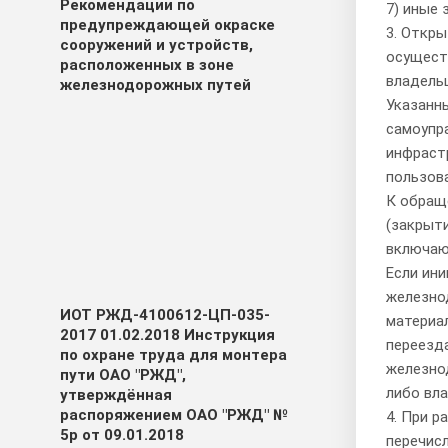
Рекомендации по
7) иные 
предупреждающей окраске
3. Откр
сооружений и устройств,
осущест
расположенных в зоне
владель
железнодорожных путей
Указанны
самоупр
инфраст
пользова
К обращ
(закрыт
включаю
Если ин
железно
ИОТ РЖД-4100612-ЦП-035-
материа
2017 01.02.2018 Инструкция
переезд
по охране труда для монтера
железно
пути ОАО "РЖД",
либо вл
утверждённая
распоряжением ОАО "РЖД" №
4. При р
5р от 09.01.2018
перечисл