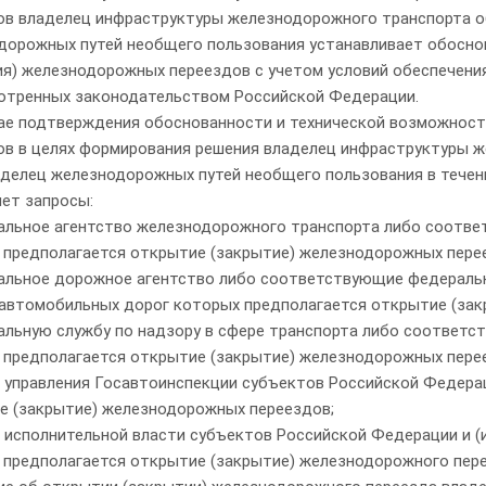
ов владелец инфраструктуры железнодорожного транспорта о
дорожных путей необщего пользования устанавливает обосно
ия) железнодорожных переездов с учетом условий обеспечени
отренных законодательством Российской Федерации.
учае подтверждения обоснованности и технической возможнос
ов в целях формирования решения владелец инфраструктуры 
аделец железнодорожных путей необщего пользования в течен
яет запросы:
альное агентство железнодорожного транспорта либо соотве
 предполагается открытие (закрытие) железнодорожных пере
альное дорожное агентство либо соответствующие федеральн
 автомобильных дорог которых предполагается открытие (за
альную службу по надзору в сфере транспорта либо соответс
 предполагается открытие (закрытие) железнодорожных пере
ы управления Госавтоинспекции субъектов Российской Федерац
е (закрытие) железнодорожных переездов;
 исполнительной власти субъектов Российской Федерации и (и
 предполагается открытие (закрытие) железнодорожного пере