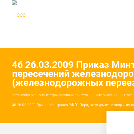
46 26.03.2009 Приказ Мин
пересечений железнодор
(железнодорожных переез
Установка рельсовых страховочных пакетов.
Информация
Стать
46 26.03.2009 Приказ Минтранса РФ "О Порядке открытия и закрытия