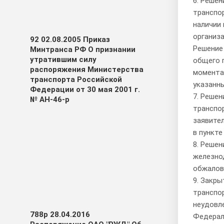
6. Реше
транспо
наличии 
организа
92 02.08.2005 Приказ
Решение
Минтранса РФ О признании
утратившим силу
общего 
распоряжения Министерства
момента 
транспорта Российской
указанны
Федерации от 30 мая 2001 г.
7. Реше
№ АН-46-р
транспо
заявител
в пункте
8. Реше
железно
обжалов
9. Закр
транспо
неудовл
788р 28.04.2016
Федерал