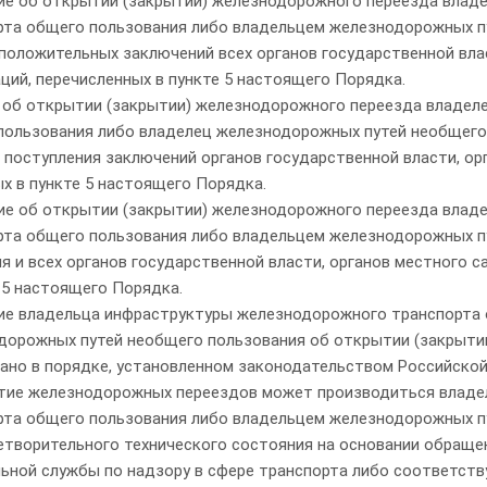
ние об открытии (закрытии) железнодорожного переезда вла
рта общего пользования либо владельцем железнодорожных п
положительных заключений всех органов государственной вла
ций, перечисленных в пункте 5 настоящего Порядка.
 об открытии (закрытии) железнодорожного переезда владел
пользования либо владелец железнодорожных путей необщего 
поступления заключений органов государственной власти, орг
х в пункте 5 настоящего Порядка.
ние об открытии (закрытии) железнодорожного переезда вла
рта общего пользования либо владельцем железнодорожных п
я и всех органов государственной власти, органов местного с
 5 настоящего Порядка.
ние владельца инфраструктуры железнодорожного транспорта
дорожных путей необщего пользования об открытии (закрыти
ано в порядке, установленном законодательством Российско
ытие железнодорожных переездов может производиться влад
рта общего пользования либо владельцем железнодорожных пу
етворительного технического состояния на основании обраще
ьной службы по надзору в сфере транспорта либо соответств