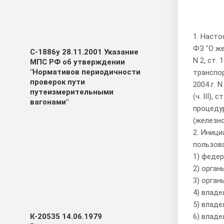
1. Насто
ФЗ "О ж
С-1886у 28.11.2001 Указание
N 2, ст. 
МПС РФ об утверждении
"Нормативов периодичности
транспо
проверок пути
2004 г. 
путеизмерительными
(ч. III), 
вагонами"
процеду
(железн
2. Иниц
пользов
1) федер
2) орга
3) орган
4) влад
5) влад
6) влад
К-20535 14.06.1979