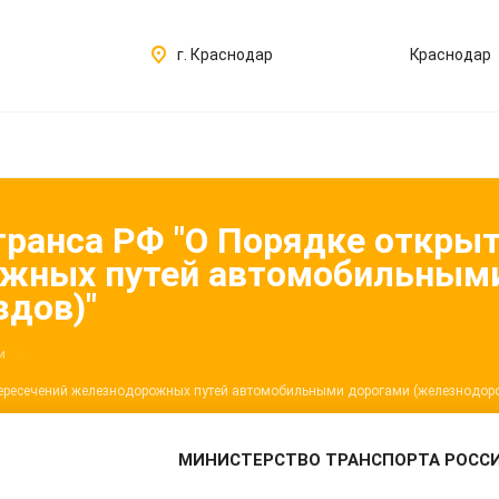
г. Краснодар
Краснодар
транса РФ "О Порядке откры
ожных путей автомобильным
дов)"
и
 пересечений железнодорожных путей автомобильными дорогами (железнодор
МИНИСТЕРСТВО ТРАНСПОРТА РОСС