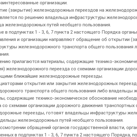
заинтересованные организации.
ытие (закрытие) железнодорожных переездов на железнодорож
вляется по решению владельца инфраструктуры железнодорож
ца железнодорожных путей необщего пользования.
е в подпунктах 1 - 3, 6, 7 пункта 2 настоящего Порядка орган
авления и организации направляют обращение об открытии (
руктуры железнодорожного транспорта общего пользования 
ния.
ению прилагаются материалы, содержащие технико-экономич
ия) железнодорожного переезда со схемами организации доро
щими ближайшие железнодорожные переезды.
ициаторами открытия или закрытия железнодорожных переез
дорожного транспорта общего пользования либо владельцы ж
лы, содержащие технико-экономическое обоснование необход
а со схемами организации дорожного движения транспортных
дорожные переезды, готовят владельцы инфраструктуры жел
адельцы железнодорожных путей необщего пользования.
ассмотрении обращений органов государственной власти, орга
енных в подпунктах 1 - 3, 6, 7 пункта 2 настоящего Порядка,