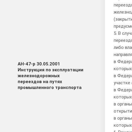
переезд
железно
(закрыт
предусм
5. В сл
переезд
либо вл
направл
в Федер
АН-47-р 30.05.2001
которых
Инструкция по эксплуатации
в Федер
железнодорожных
переездов на путях
участке
промышленного транспорта
в Федер
которых
в орган
открыти
в органы
которых