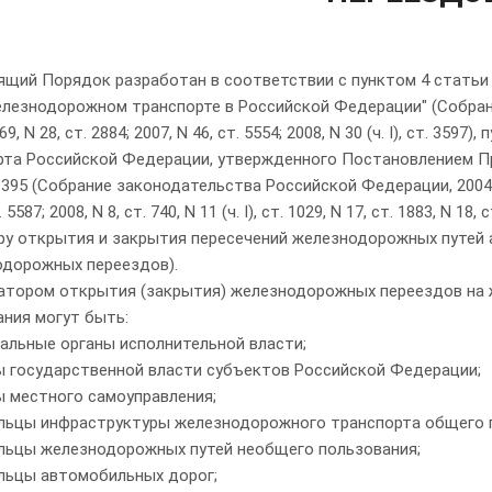
ящий Порядок разработан в соответствии с пунктом 4 статьи 2
елезнодорожном транспорте в Российской Федерации" (Собран
169, N 28, ст. 2884; 2007, N 46, ст. 5554; 2008, N 30 (ч. I), ст. 3
рта Российской Федерации, утвержденного Постановлением П
N 395 (Собрание законодательства Российской Федерации, 2004, N 32
ст. 5587; 2008, N 8, ст. 740, N 11 (ч. I), ст. 1029, N 17, ст. 1883, N 1
ру открытия и закрытия пересечений железнодорожных путей
одорожных переездов).
иатором открытия (закрытия) железнодорожных переездов на 
ания могут быть:
альные органы исполнительной власти;
ны государственной власти субъектов Российской Федерации;
ы местного самоуправления;
ельцы инфраструктуры железнодорожного транспорта общего 
ельцы железнодорожных путей необщего пользования;
ельцы автомобильных дорог;