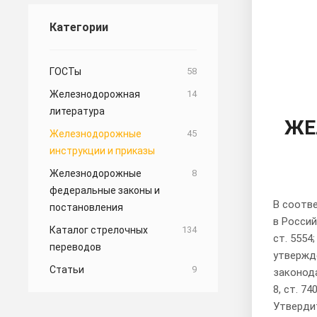
Категории
ГОСТы
58
Железнодорожная
14
литература
ЖЕ
Железнодорожные
45
инструкции и приказы
Железнодорожные
8
федеральные законы и
В соотве
постановления
в Россий
Каталог стрелочных
134
ст. 5554
переводов
утвержд
Статьи
9
законодат
8, ст. 74
Утверди