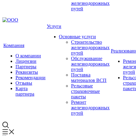
железнодорожных
путей
Услуги
Основные услуги
Строительство
Компания
железнодорожных
Реализован
путей
О компании
Обслуживание
Лицензии
Ремон
железнодорожных
Партнеры
желез
путей
Реквизиты
путей
Поставка
Рекомендации
Рельс
материалов ВСП
Отзывы
страх
Рельсовые
Карта
пакет
страховочные
партнера
пакеты
Ремонт
железнодорожных
путей