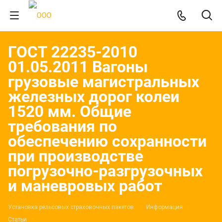
ГОСТ 22235-2010
01.05.2011 Вагоны
грузовые магистральных
железных дорог колеи
1520 мм. Общие
требования по
обеспечению сохранности
при производстве
погрузочно-разгрузочных
и маневровых работ
Установка рельсовых страховочных пакетов.
Информация
Статьи